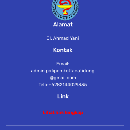
Alamat
Jl. Ahmad Yani
Kontak
Email:
admin.pafipemkottanatidung
@gmail.com
Telp:+6282144029335
Link
Lihat link lengkap